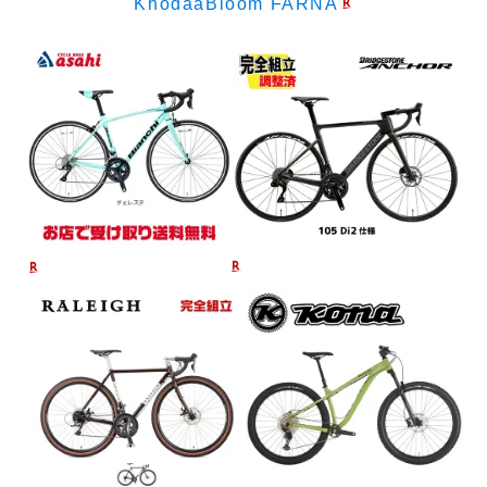
KhodaaBloom FARNA