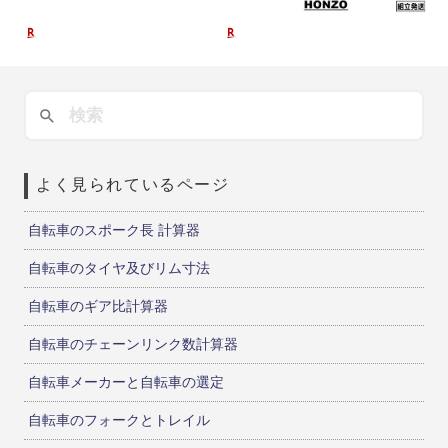
よく見られているページ
自転車のスポーク長 計算器
自転車のタイヤ及びリム寸法
自転車のギア比計算器
自転車のチェーンリンク数計算器
自転車メーカーと自転車の選定
自転車のフォークとトレイル