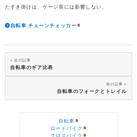
たすき掛けは、ケージ長には影響しない。
自転車 チェーンチェッカー
次の記事
自転車のギア比表
前の記事
自転車のフォークとトレイル
自転車
ロードバイク
クロスバイク