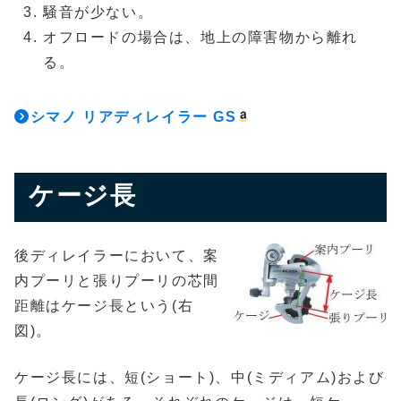
騒音が少ない。
オフロードの場合は、地上の障害物から離れ
る。
シマノ リアディレイラー GS
ケージ長
後ディレイラーにおいて、案
内プーリと張りプーリの芯間
距離はケージ長という(右
図)。
ケージ長には、短(ショート)、中(ミディアム)および