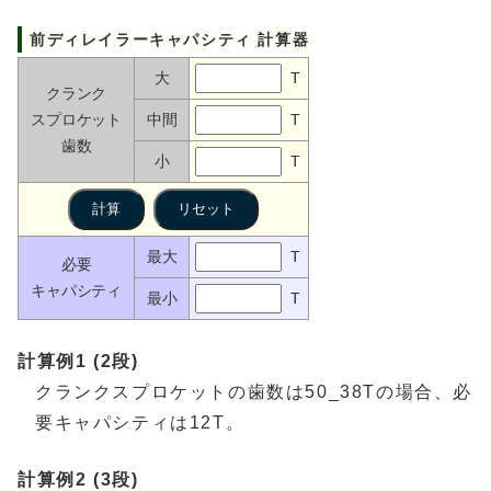
前ディレイラーキャパシティ 計算器
大
T
クランク
スプロケット
中間
T
歯数
小
T
最大
T
必要
キャパシティ
最小
T
計算例1 (2段)
クランクスプロケットの歯数は50_38Tの場合、必
要キャパシティは12T。
計算例2 (3段)