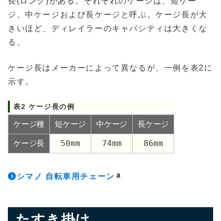
長(ロング)がある。それぞれのケージは、短ケー
ジ、中ケージおよび長ケージと呼ぶ。ケージ長が大
きいほど、ディレイラーのキャパシティは大きくな
る。
ケージ長はメーカーによって異なるが、一例を表2に
示す。
表2 ケージ長の例
ケージ種
短ケージ
中ケージ
長ケージ
50mm
74mm
86mm
ケージ長
シマノ 自転車用チェーン
たすき掛け