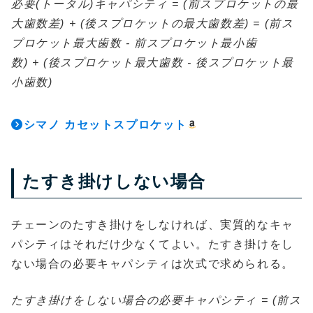
必要(トータル)キャパシティ = (前スプロケットの最
大歯数差) + (後スプロケットの最大歯数差) = (前ス
プロケット最大歯数 - 前スプロケット最小歯
数) + (後スプロケット最大歯数 - 後スプロケット最
小歯数)
シマノ カセットスプロケット
たすき掛けしない場合
チェーンのたすき掛けをしなければ、実質的なキャ
パシティはそれだけ少なくてよい。たすき掛けをし
ない場合の必要キャパシティは次式で求められる。
たすき掛けをしない場合の必要キャパシティ = (前ス