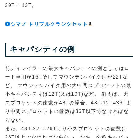
39T = 13T。
シマノ トリプルクランクセット
キャパシティの例
前ディレイラーの最大キャパシティの例としてはロ
ード車用が16Tそしてマウンテンバイク用が22Tな
ど。 マウンテンバイク用の大中間スプロケットの最
小キャパシティは12T(又は10T)など。 例えば、大
スプロケットの歯数が48Tの場合、48T-12T=36Tよ
り中間スプロケットの歯数は36T以下でなければな
らない。
また、48T-22T=26Tより小スプロケットの歯数は
26T以上でなければならない。なお、公称キャパシ