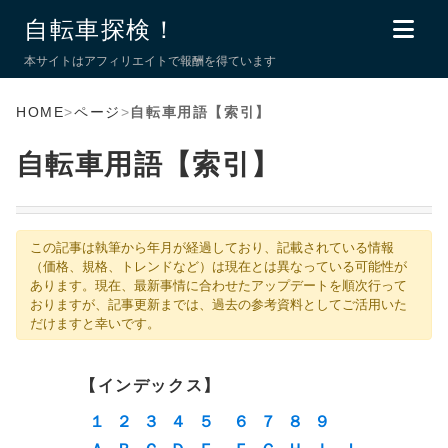
自転車探検！
本サイトはアフィリエイトで報酬を得ています
HOME
>
ページ
>
自転車用語【索引】
自転車用語【索引】
この記事は執筆から年月が経過しており、記載されている情報
（価格、規格、トレンドなど）は現在とは異なっている可能性が
あります。現在、最新事情に合わせたアップデートを順次行って
おりますが、記事更新までは、過去の参考資料としてご活用いた
だけますと幸いです。
インデックス
１
２
３
４
５
６
７
８
９