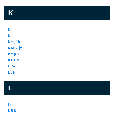
K
K
k
km／h
KMC 社
kmph
KOPS
kPa
kph
L
lb
LBS