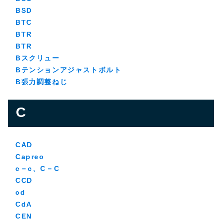
BSD
BTC
BTR
BTR
Bスクリュー
Bテンションアジャストボルト
B張力調整ねじ
C
CAD
Capreo
c－c、C－C
CCD
cd
CdA
CEN