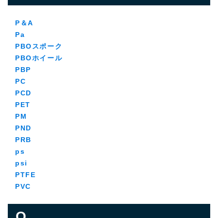
P＆A
Pa
PBOスポーク
PBOホイール
PBP
PC
PCD
PET
PM
PND
PRB
ps
psi
PTFE
PVC
Q