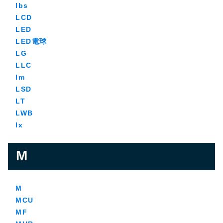
lbs
LCD
LED
LED電球
LG
LLC
lm
LSD
LT
LWB
lx
M
M
MCU
MF