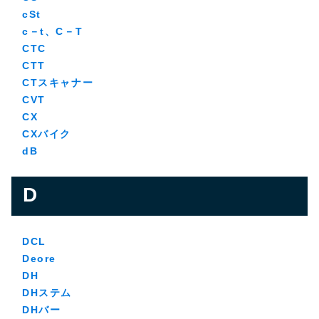
cSt
c－t、C－T
CTC
CTT
CTスキャナー
CVT
CX
CXバイク
dB
D
DCL
Deore
DH
DHステム
DHバー