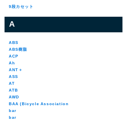
9段カセット
A
ABS
ABS樹脂
ACP
Ah
ANT＋
ASS
AT
ATB
AWD
BAA (Bicycle Association
bar
bar