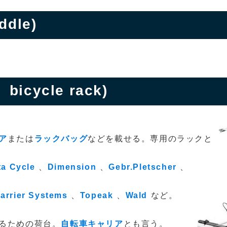
dle)
bicycle rack)
ア
または
ラックバッグ
などを載せる。専用のラックと
ta Cycle
、
Dimension
、
Gebr.Pletscher
、
arrier Systems
、
Topeak
、
Wald
など。
るための荷台。
自転車キャリア
とも言う。