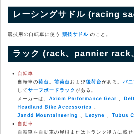
レーシングサドル (racing sad
競技用の自転車に使う
競技サドル
のこと。
ラック (rack、pannier rack、
自転車
自転車の
荷台
。
前荷台
および
後荷台
がある。
パニ
して
サーフボードラック
がある。
メーカーは、
Axiom Performance Gear
、
Del
Headland Bike Accessories
、
Jandd Mountaineering
、
Lezyne
、
Tubus C
自動車
自転車を自動車の屋根またはトランク後方に載せ