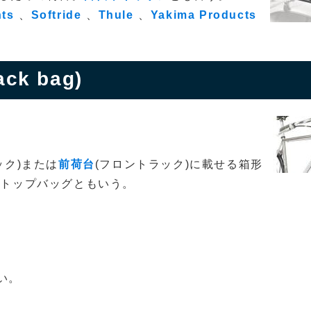
ts
、
Softride
、
Thule
、
Yakima Products
k bag)
ック)または
前荷台
(フロントラック)に載せる箱形
クトップバッグともいう。
い。