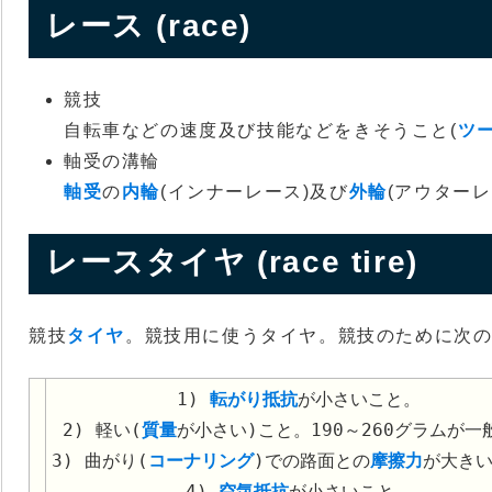
レース (race)
競技
自転車などの速度及び技能などをきそうこと(
ツ
軸受の溝輪
軸受
の
内輪
(インナーレース)及び
外輪
(アウターレ
レースタイヤ (race tire)
競技
タイヤ
。競技用に使うタイヤ。競技のために次
1)
転がり抵抗
が小さいこと。
2) 軽い(
質量
が小さい)こと。190～260グラムが一
3) 曲がり(
コーナリング
)での路面との
摩擦力
が大き
4)
空気抵抗
が小さいこと。