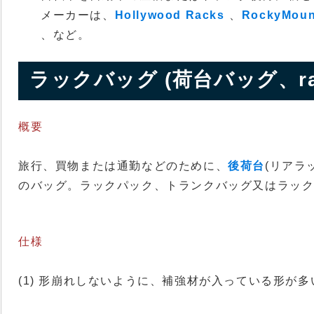
メーカーは、
Hollywood Racks
、
RockyMoun
、
など。
ラックバッグ (荷台バッグ、rac
概要
旅行、買物または通勤などのために、
後荷台
(リアラ
のバッグ。ラックパック、トランクバッグ又はラッ
仕様
(1) 形崩れしないように、補強材が入っている形が多