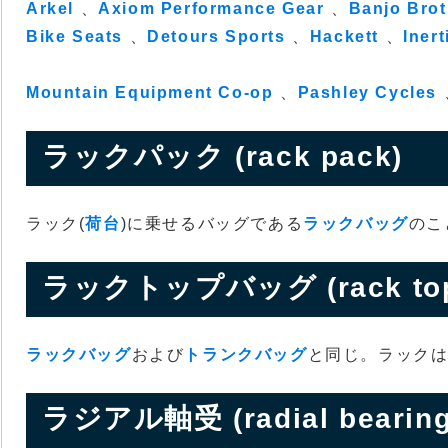
Arkel
、
Axiom Performance Gear
、
Banjo Brot
Bike Seats
、
Detours Sports
、
Hackett
、
Iner
Mountain Equipment Co-op
、
Pashley Cycles
ラックパック (rack pack)
ラック(
荷台
)に乗せるバッグである
ラックバッグ
のこ
ラックトップバッグ (rack top
ラックバッグ
および
トランクバッグ
と同じ。ラック
ラジアル軸受 (radial bearing