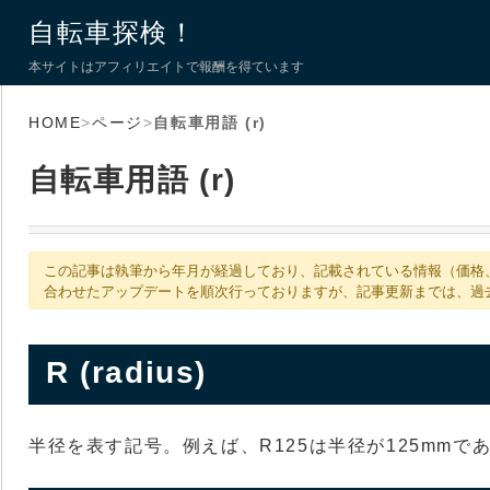
自転車探検！
本サイトはアフィリエイトで報酬を得ています
HOME
>
ページ
>
自転車用語 (r)
自転車用語 (r)
この記事は執筆から年月が経過しており、記載されている情報（価格
合わせたアップデートを順次行っておりますが、記事更新までは、過
R (radius)
半径を表す記号。例えば、R125は半径が125mmで