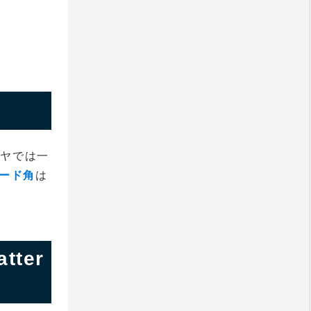
イヤでは一
ード角
は
tter