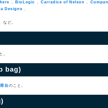
hers
、
BioLogic
、
Carradice of Nelson
、
Compan
tia Designs
、
、など。
と。
 bag)
は
荷台
のこと。
)