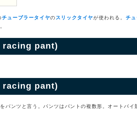
の
チューブラータイヤ
の
スリックタイヤ
が使われる。
チュ
る。
acing pant)
。
ing pant)
とをパンツと言う。パンツはパントの複数形。オートバイ