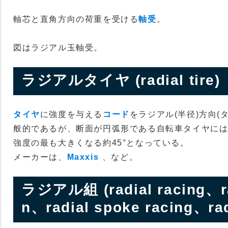
軸芯と直角方向の荷重を受ける
軸受
。
図はラジアル玉軸受。
ラジアルタイヤ (radial tire)
タイヤ
に強度を与える
コード
をラジアル(半径)方向(
般的であるが、断面が円弧形である自転車タイヤには
強度の最も大きくなる約45°となっている。
メーカーは、
Maxxis
、など。
ラジアル組 (radial racing、rad
n、radial spoke racing、rad