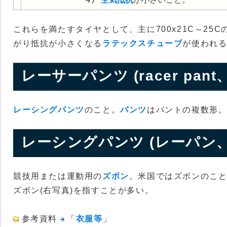
これらを満たすタイヤとして、主に700x21C～25C
がり抵抗が小さくなる
ラテックスチューブ
が使われ
レーサーパンツ (racer pant、r
レーシングパンツ
のこと。
パンツ
はパントの複数形
レーシングパンツ (レーパン、rac
競技用または運動用の
ズボン
。米国ではズボンのこ
ズボン(右写真)を指すことが多い。
参考資料
「
衣服等
」