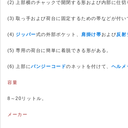
(2) 上部横のチャックで開閉する形および内部に仕
(3) 取っ手および荷台に固定するための帯などが付
(4)
ジッパー
式の外部ポケット、
肩掛け帯
および
反射
(5) 専用の荷台に簡単に着脱できる形がある。
(6) 上部に
バンジーコード
のネットを付けて、
ヘルメ
容量
8～20リットル。
メーカー