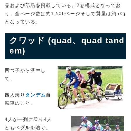
品および部品を掲載している。2巻構成となってお
り、全ページ数は約1,500ページそして質量は約5kg
となっている。
クワッド (quad、quad tand
em)
四つ子から派生し
て、
四人乗り
タンデム
自
転車のこと。
4人が一列に乗り4人
ともペダルを漕ぐ。