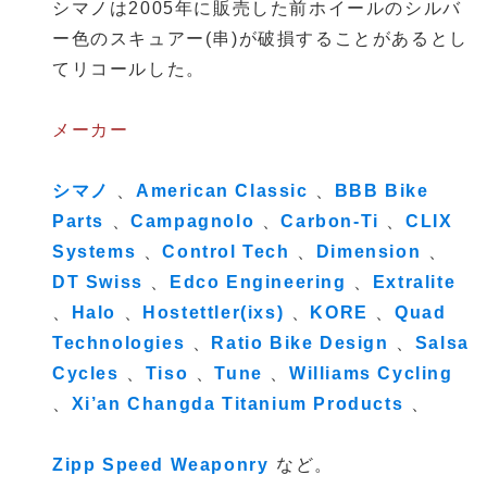
シマノは2005年に販売した前ホイールのシルバ
ー色のスキュアー(串)が破損することがあるとし
てリコールした。
メーカー
シマノ
、
American Classic
、
BBB Bike
Parts
、
Campagnolo
、
Carbon-Ti
、
CLIX
Systems
、
Control Tech
、
Dimension
、
DT Swiss
、
Edco Engineering
、
Extralite
、
Halo
、
Hostettler(ixs)
、
KORE
、
Quad
Technologies
、
Ratio Bike Design
、
Salsa
Cycles
、
Tiso
、
Tune
、
Williams Cycling
、
Xi’an Changda Titanium Products
、
Zipp Speed Weaponry
など。