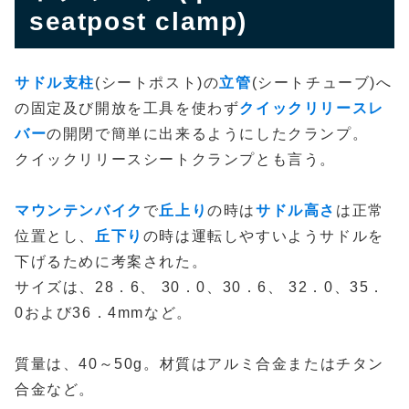
seatpost clamp)
サドル支柱
(シートポスト)の
立管
(シートチューブ)へ
の固定及び開放を工具を使わず
クイックリリースレ
バー
の開閉で簡単に出来るようにしたクランプ。
クイックリリースシートクランプとも言う。
マウンテンバイク
で
丘上り
の時は
サドル高さ
は正常
位置とし、
丘下り
の時は運転しやすいようサドルを
下げるために考案された。
サイズは、28．6、 30．0、30．6、 32．0、35．
0および36．4mmなど。
質量は、40～50g。材質はアルミ合金またはチタン
合金など。