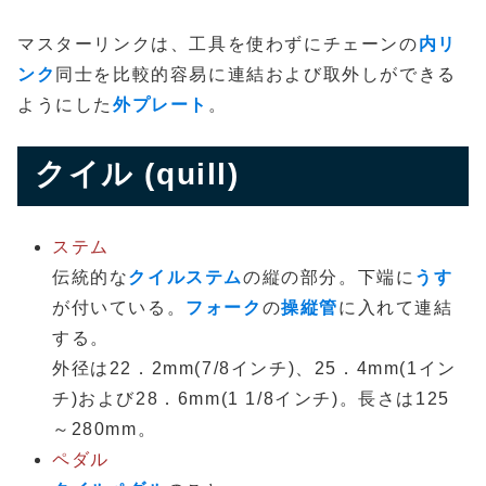
マスターリンクは、工具を使わずにチェーンの
内リ
ンク
同士を比較的容易に連結および取外しができる
ようにした
外プレート
。
クイル (quill)
ステム
伝統的な
クイルステム
の縦の部分。下端に
うす
が付いている。
フォーク
の
操縦管
に入れて連結
する。
外径は22．2mm(7/8インチ)、25．4mm(1イン
チ)および28．6mm(1 1/8インチ)。長さは125
～280mm。
ペダル