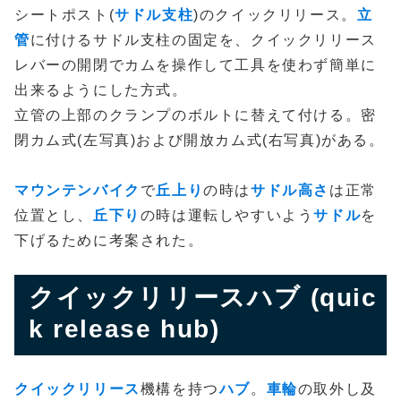
シートポスト(
サドル支柱
)のクイックリリース。
立
管
に付けるサドル支柱の固定を、クイックリリース
レバーの開閉でカムを操作して工具を使わず簡単に
出来るようにした方式。
立管の上部のクランプのボルトに替えて付ける。密
閉カム式(左写真)および開放カム式(右写真)がある。
マウンテンバイク
で
丘上り
の時は
サドル高さ
は正常
位置とし、
丘下り
の時は運転しやすいよう
サドル
を
下げるために考案された。
クイックリリースハブ (quic
k release hub)
クイックリリース
機構を持つ
ハブ
。
車輪
の取外し及