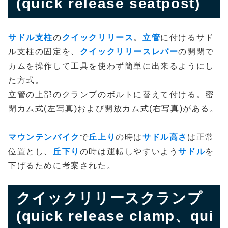
(quick release seatpost)
サドル支柱
の
クイックリリース
。
立管
に付けるサド
ル支柱の固定を、
クイックリリースレバー
の開閉で
カムを操作して工具を使わず簡単に出来るようにし
た方式。
立管の上部のクランプのボルトに替えて付ける。密
閉カム式(左写真)および開放カム式(右写真)がある。
マウンテンバイク
で
丘上り
の時は
サドル高さ
は正常
位置とし、
丘下り
の時は運転しやすいよう
サドル
を
下げるために考案された。
クイックリリースクランプ
(quick release clamp、qui