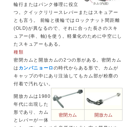
輪行またはパンク修理に役立
つ。クイックリリースレバーまたはスキュアー
とも言う。 前輪と後輪ではロックナット間距離
(OLD)が異なるので、それに合った長さのスキ
ュアー(串、軸)を使う。軽量化のために中空にし
たスキュアーもある。
種類
密閉カムと開放カムの2つの形がある。密閉カム
は
カンパニョーロ
の時代からある形で、カムが
キャップの中にあり注油してもカム部が粉塵の
付着で汚れない。
開放カムは1980
年代に出現した
形であり、カム
密閉カム
開放カム
とレバーが一体