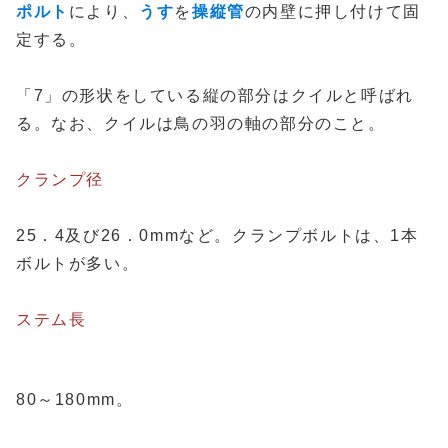
ポルト
により、
うす
を
操縦管
の内壁に押し付けて固
定する。
「7」の形状をしている縦の部分はクイルと呼ばれ
る。なお、クイルは鳥の羽の軸の部分のこと。
クランプ径
25．4及び26．0mmなど。クランプボルトは、1本
ボルトが多い。
ステム長
80～180mm。