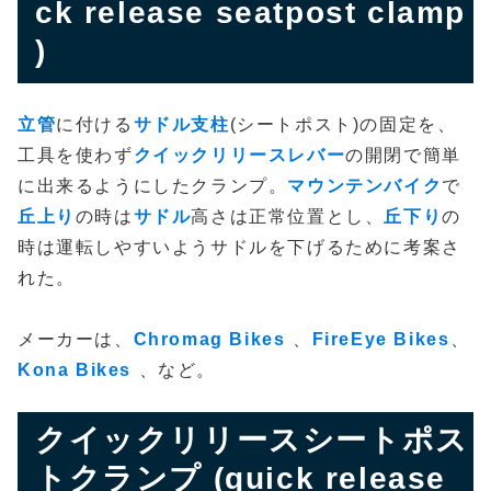
ck release seatpost clamp
)
立管
に付ける
サドル支柱
(シートポスト)の固定を、
工具を使わず
クイックリリースレバー
の開閉で簡単
に出来るようにしたクランプ。
マウンテンバイク
で
丘上り
の時は
サドル
高さは正常位置とし、
丘下り
の
時は運転しやすいようサドルを下げるために考案さ
れた。
メーカーは、
Chromag Bikes
、
FireEye Bikes
、
Kona Bikes
、など。
クイックリリースシートポス
トクランプ (quick release