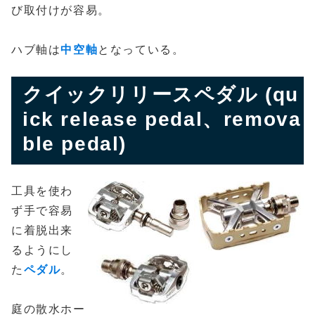
び取付けが容易。
ハブ軸は
中空軸
となっている。
クイックリリースペダル (qu
ick release pedal、remova
ble pedal)
工具を使わ
ず手で容易
に着脱出来
るようにし
た
ペダル
。
庭の散水ホー