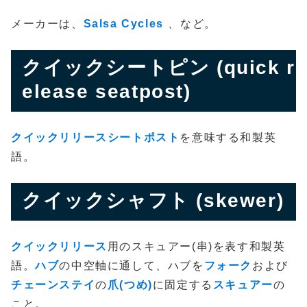
メーカーは、
Salsa Cycles
、など。
クイックシートピン (quick r
elease seatpost)
クイックリリースシートポスト
を意味する和製英
語。
クイックシャフト (skewer)
クイックリリース
用のスキュアー(串)を表す和製英
語。
ハブ
の中空軸に通して、ハブを
フォーク
および
チェーンステイ
の
爪(つめ)
に固定する
スキュアー
の
こと。