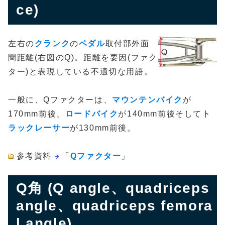
ce)
左右の
クランク
の
ペダル
取付部外面
間距離(右図のQ)。距離を要因(ファク
ター)と表現している不適切な用語。
一般に、Qファクターは、
マウンテンバイク
が
170mm前後、
ロードバイク
が140mm前後そして
ト
ラックレーサー
が130mm前後。
参考資料
「
Qファクター
」
Q角 (Q angle、quadriceps
angle、quadriceps femora
l angle)