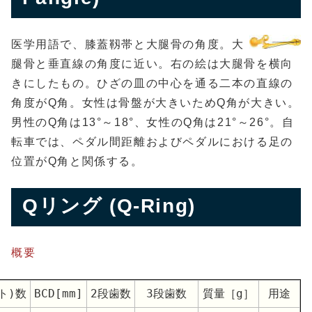
医学用語で、膝蓋靱帯と大腿骨の角度。大
腿骨と垂直線の角度に近い。右の絵は大腿骨を横向
きにしたもの。ひざの皿の中心を通る二本の直線の
角度がQ角。女性は骨盤が大きいためQ角が大きい。
男性のQ角は13°～18°、女性のQ角は21°～26°。自
転車では、ペダル間距離およびペダルにおける足の
位置がQ角と関係する。
Qリング (Q-Ring)
概要
ト)数
BCD[mm]
2段歯数
3段歯数
質量［g］
用途