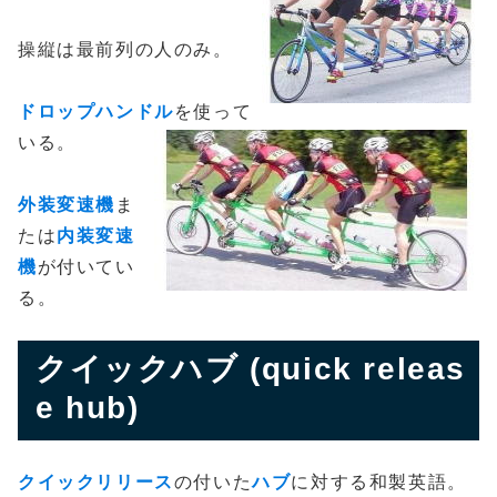
操縦は最前列の人のみ。
ドロップハンドル
を使って
いる。
外装変速機
ま
たは
内装変速
機
が付いてい
る。
クイックハブ (quick releas
e hub)
クイックリリース
の付いた
ハブ
に対する和製英語。