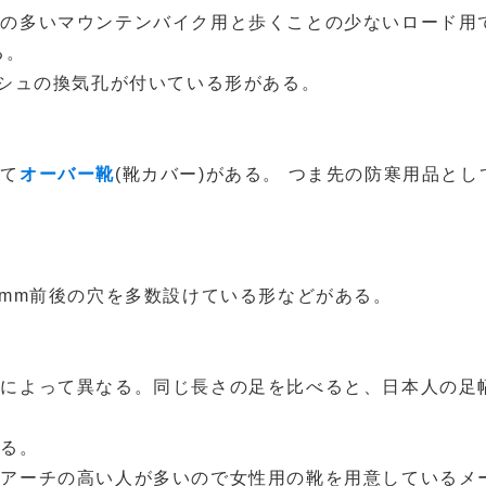
との多いマウンテンバイク用と歩くことの少ないロード用
る。
ッシュの換気孔が付いている形がある。
して
オーバー靴
(靴カバー)がある。 つま先の防寒用品とし
5mm前後の穴を多数設けている形などがある。
人によって異なる。同じ長さの足を比べると、日本人の足
ある。
のアーチの高い人が多いので女性用の靴を用意しているメ