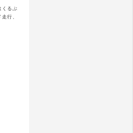
はくるぶ
ド走行、