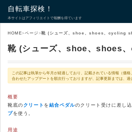
自転車探検！
本サイトはアフィリエイトで報酬を得ています
HOME
>
ページ
>
靴 (シューズ、shoe、shoes、cycling s
靴 (シューズ、shoe、shoes、cy
この記事は執筆から年月が経過しており、記載されている情報（価格
合わせたアップデートを順次行っておりますが、記事更新までは、過
概要
靴底の
クリート
を
結合ペダル
のクリート受けに差し
プ
を使う。
用途