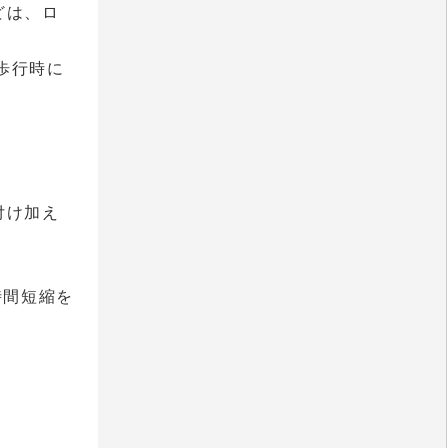
どは、ロ
歩行時に
付け加え
時間短縮を