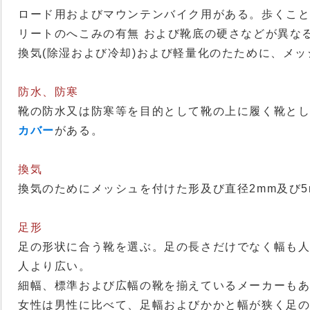
ロード用およびマウンテンバイク用がある。歩くこ
リートのへこみの有無
および靴底の硬さなどが異な
換気(除湿および冷却)および軽量化のたために、メ
防水、防寒
靴の防水又は防寒等を目的として靴の上に履く靴と
カバー
がある。
換気
換気のためにメッシュを付けた形及び直径2mm及び
足形
足の形状に合う靴を選ぶ。足の長さだけでなく幅も
人より広い。
細幅、標準および広幅の靴を揃えているメーカーも
女性は男性に比べて、足幅およびかかと幅が狭く足