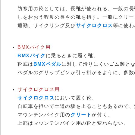
防寒用の靴としては、長靴が使われる。一般の長
しをおおう程度の長さの靴を指す。一般にクリー
通勤、サイクリング及び
サイクロクロス
等に使わ
BMXバイク用
BMXバイク
に乗るときに履く靴。
靴底は
BMXペダル
に対して滑りにくいゴム製と
ペダルのグリップピンが引っ掛かるように、多数
サイクロクロス用
サイクロクロス
において履く靴。
自転車を担いで土道の坂を上ることもあるので、
マウンテンバイク用の
クリート
が付く。
上部はマウンテンバイク用の靴と変わらない。