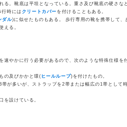
れる。靴底は平坦となっている。重さ及び靴底の硬さな
歩行時には
クリートカバー
を付けることもある。
ンダル
)に似せたものもある。 歩行専用の靴を携帯して、
使える。
を速やかに行う必要があるので、次のような特殊仕様を
もの及びかかと環(
ヒールループ
)を付けたもの。
3帯が多いが、ストラップを2帯または幅広の1帯として
口を設けている。