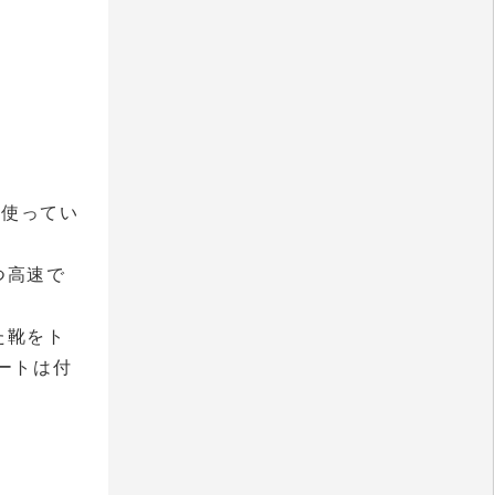
を使ってい
つ高速で
た靴をト
ートは付