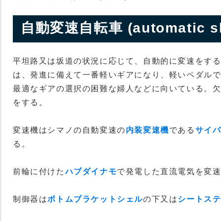
自動変速自転車 (automatic shif
平坦路又は坂道の状況に応じて、自動的に変速をす
は、発進に備えて一番軽いギアになり、軽いペダル
最適なギアの選択の困難な婦人などに向いている。
をする。
変速機はシマノの自動変速の
内装変速機
である
サイ
る。
前輪に付けた
ハブダイナモ
で発電した直流電気を変
制御器は
ボトムブラケットシェル
の下又は
シートス