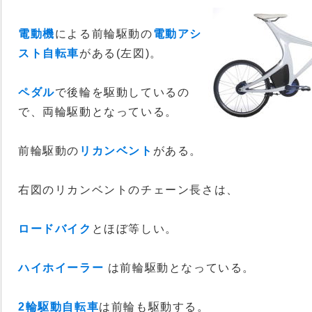
電動機
による前輪駆動の
電動アシ
スト自転車
がある(左図)。
ペダル
で後輪を駆動しているの
で、両輪駆動となっている。
前輪駆動の
リカンベント
がある。
右図のリカンベントのチェーン長さは、
ロードバイク
とほぼ等しい。
ハイホイーラー
は前輪駆動となっている。
2輪駆動自転車
は前輪も駆動する。