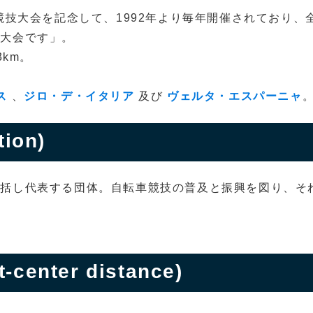
競技大会を記念して、1992年より毎年開催されており、
る大会です」。
3km。
ス
、
ジロ・デ・イタリア
及び
ヴェルタ・エスパーニャ
tion)
統括し代表する団体。自転車競技の普及と振興を図り、そ
-center distance)