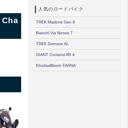
人気のロードバイク
 Cha
TREK Madone Gen 8
Bianchi Via Nirone 7
TREK Domane AL
＝
GIANT Contend AR 4
KhodaaBloom FARNA