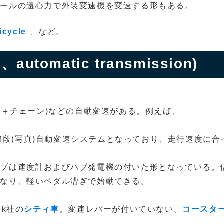
イールの遠心力で外装変速機を変速する形もある。
icycle
、など。
、automatic transmission)
ト＋チェーン)などの自動変速がある。例えば、
)は内装8段(写真)自動変速システムとなっており、走行速度に
ハブは速度計およびハブ発電機の付いた形となっている。
になり、軽いペダル漕ぎで始動できる。
k社の
シティ車
。変速レバーが付いていない。
コースタ
。