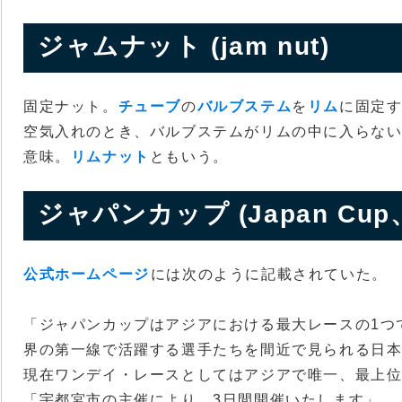
ジャムナット (jam nut)
固定ナット。
チューブ
の
バルブステム
を
リム
に固定
空気入れのとき、バルブステムがリムの中に入らな
意味。
リムナット
ともいう。
ジャパンカップ (Japan Cup、Ja
公式ホームページ
には次のように記載されていた。
「ジャパンカップはアジアにおける最大レースの1つ
界の第一線で活躍する選手たちを間近で見られる日
現在ワンデイ・レースとしてはアジアで唯一、最上位
「宇都宮市の主催により、3日間開催いたします」