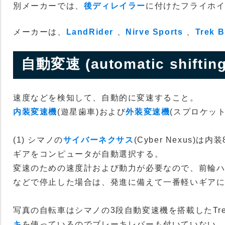
別メーカーでは、
後ディレイラー
に付けたフライホ
メーカーは、
LandRider
、
Nirve Sports
、
Trek B
自動変速 (automatic shifting
速度などを検知して、自動的に変速すること。
内装変速機
(遊星歯車)および
外装変速機
(スプロケッ
(1) シマノの
サイバーネクサス
(Cyber Nexus
ギアをコンピュータが自動選択する。
変速のための速度計および動力が必要なので、前輪
などで停止した場合は、発進に備えて一番軽いギア
写真の自転車はシマノの3段自動変速機を搭載したTre
キ
を使っているのでブレーキレバーも付いていない