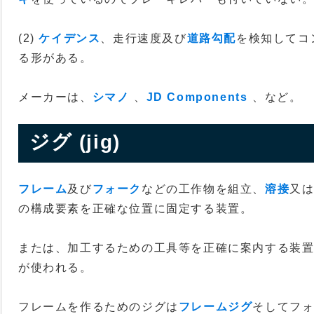
(2)
ケイデンス
、走行速度及び
道路勾配
を検知してコ
る形がある。
メーカーは、
シマノ
、
JD Components
、など。
ジグ (jig)
フレーム
及び
フォーク
などの工作物を組立、
溶接
又
の構成要素を正確な位置に固定する装置。
または、加工するための工具等を正確に案内する装置
が使われる。
フレームを作るためのジグは
フレームジグ
そしてフ