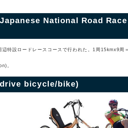
ese National Road Race
辺特設ロードレースコースで行われた。1周15kmx9周
ion)。
ive bicycle/bike)