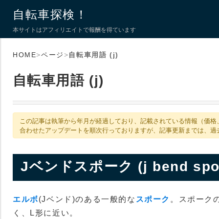
自転車探検！
本サイトはアフィリエイトで報酬を得ています
HOME
>
ページ
>
自転車用語 (j)
自転車用語 (j)
この記事は執筆から年月が経過しており、記載されている情報（価格
合わせたアップデートを順次行っておりますが、記事更新までは、過
Jベンドスポーク (j bend spo
エルボ
(Jベンド)のある一般的な
スポーク
。スポークの
く、L形に近い。