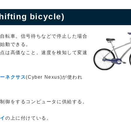
ting bicycle)
る自転車。信号待ちなどで停止した場合
で始動できる。
欠点は高価なこと。速度を検知して変速
バーネクサス
(Cyber Nexus)が使われ
速制御をするコンピュータに供給する。
テイ
の上に付けている。