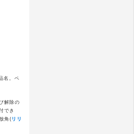
品名。ペ
び解除の
付でき
放角(
リリ