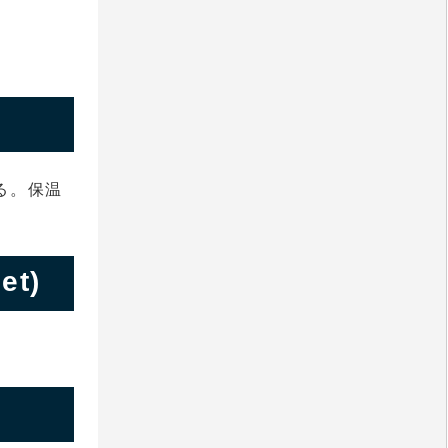
る。保温
t)