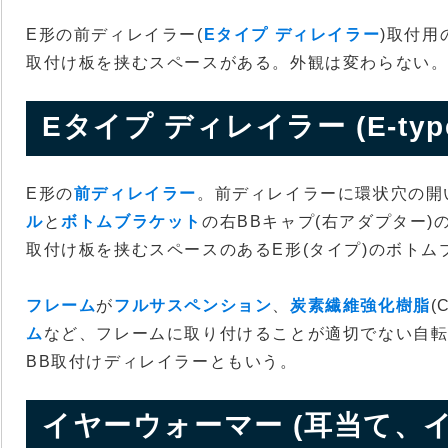
E形の前ディレイラー(
Eタイプ ディレイラー
)取付用
取付け板を挟むスペースがある。外観は変わらない
Eタイプ ディレイラー (E-type de
E形の
前ディレイラー
。前ディレイラーに環状穴の開い
ル
と
ボトムブラケット
の右BBキャプ(右アダプター
取付け板を挟むスペースのあるE形(タイプ)のボトム
フレーム
が
フルサスペンション
、
炭素繊維強化樹脂
(
ム
など、フレームに取り付けることが適切でない自
BB取付けディレイラーともいう。
イヤーウォーマー (耳当て、イア