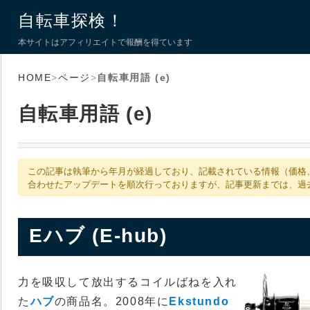
自転車探検！
本サイトはアフィリエイトで報酬を得ています
HOME
>
ページ
>
自転車用語 (e)
自転車用語 (e)
この記事は執筆から年月が経過しており、記載されている情報（価格
合わせたアップデートを順次行っておりますが、記事更新までは、過
Eハブ (E-hub)
力を吸収して放出するコイルばねを入れ
た
ハブ
の商品名。2008年に
Ekstundo