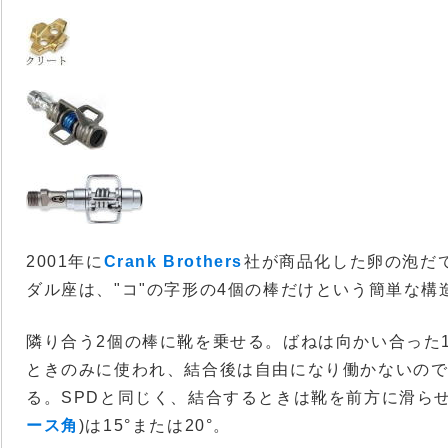
2001年に
Crank Brothers
社が商品化した卵の泡だて
ダル座は、"コ"の字形の4個の棒だけという簡単な構
隣り合う2個の棒に靴を乗せる。ばねは向かい合った
ときのみに使われ、結合後は自由になり働かないの
る。SPDと同じく、結合するときは靴を前方に滑ら
ース角
)は15°または20°。