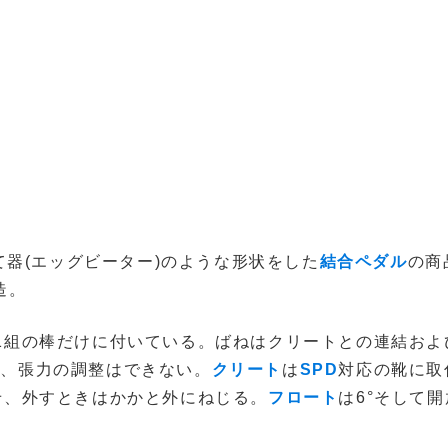
器(エッグビーター)のような形状をした
結合ペダル
の商
造。
1組の棒だけに付いている。ばねはクリートとの連結およ
で、張力の調整はできない。
クリート
は
SPD
対応の靴に取
せ、外すときはかかと外にねじる。
フロート
は6°そして開