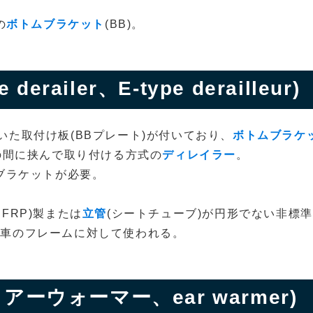
の
ボトムブラケット
(BB)。
。
railer、E-type derailleur)
た取付け板(BBプレート)が付いており、
ボトムブラケ
)の間に挟んで取り付ける方式の
ディレイラー
。
ブラケットが必要。
CFRP)製または
立管
(シートチューブ)が円形でない非標
転車のフレームに対して使われる。
ーウォーマー、ear warmer)