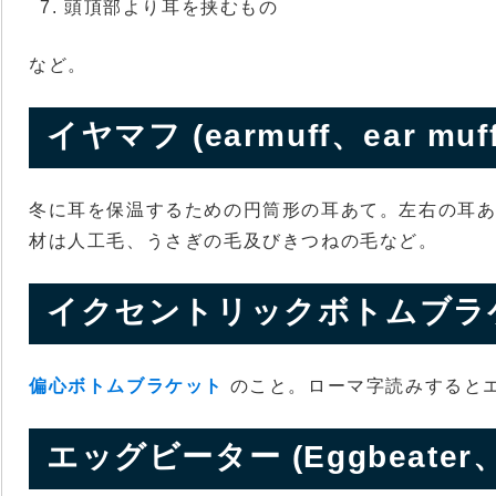
頭頂部より耳を挟むもの
など。
イヤマフ (earmuff、ear muff
冬に耳を保温するための円筒形の耳あて。左右の耳
材は人工毛、うさぎの毛及びきつねの毛など。
イクセントリックボトムブラケット (e
偏心ボトムブラケット
のこと。ローマ字読みすると
エッグビーター (Eggbeater、eg