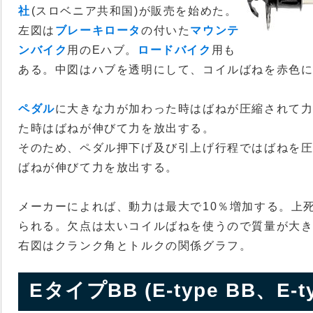
社
(スロベニア共和国)が販売を始めた。
左図は
ブレーキロータ
の付いた
マウンテ
ンバイク
用のEハブ。
ロードバイク
用も
ある。中図はハブを透明にして、コイルばねを赤色
ペダル
に大きな力が加わった時はばねが圧縮されて
た時はばねが伸びて力を放出する。
そのため、ペダル押下げ及び引上げ行程ではばねを圧
ばねが伸びて力を放出する。
メーカーによれば、動力は最大で10％増加する。上
られる。欠点は太いコイルばねを使うので質量が大
右図はクランク角とトルクの関係グラフ。
EタイプBB (E-type BB、E-typ