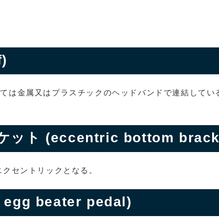
)
あては金属又はプラスチックのヘッドバンドで連結してい
ccentric bottom bracke
エクセントリックとなる。
g beater pedal)