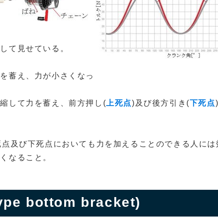
にして見せている。
力を蓄え、力が小さくなっ
縮して力を蓄え、前方押し(
上死点
)及び後方引き(
下死点
死点及び下死点においても力を加えることのできる人には
きくなること。
e bottom bracket)