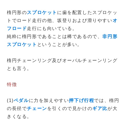
楕円形の
スプロケット
に歯を配置したスプロケッ
トでロード走行の他、坂登りおよび滑りやすい
オ
フロード
走行にも向いている。
純粋に楕円形であることは稀であるので、
非円形
スプロケット
ということが多い。
楕円チェーンリング及びオーバルチェーンリング
とも言う。
特徴
(1)
ペダル
に力を加えやすい
押下げ行程
では、楕円
の長径で
チェーン
を引くので見かけの
ギア比
が大
きくなる。