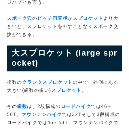
ジハブとも言う。
スポーク穴
の
ピッチ円直径
が
スプロケット
より大
きいと、スプロケットを外すことなくスポーク交
換ができる。
大スプロケット (large spr
ocket)
複数の
クランクスプロケット
の中で、外側にある
大きい(歯数の多い)
スプロケット
。
その
歯数
は、2段構成の
ロードバイク
では46～
56T、
マウンテンバイク
では32Tそして3段構成の
ロードバイクでは46～53T、マウンテンバイクで