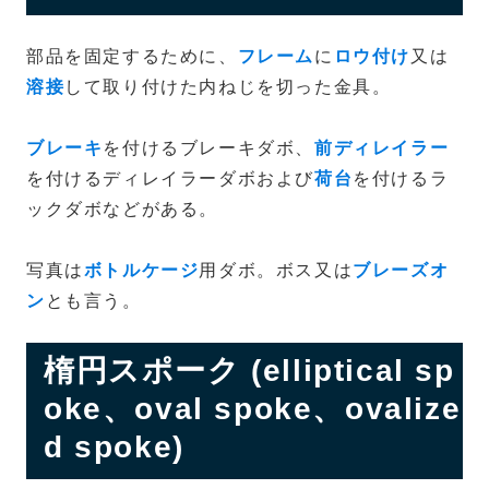
部品を固定するために、
フレーム
に
ロウ付け
又は
溶接
して取り付けた内ねじを切った金具。
ブレーキ
を付けるブレーキダボ、
前ディレイラー
を付けるディレイラーダボおよび
荷台
を付けるラ
ックダボなどがある。
写真は
ボトルケージ
用ダボ。ボス又は
ブレーズオ
ン
とも言う。
楕円スポーク (elliptical sp
oke、oval spoke、ovalize
d spoke)