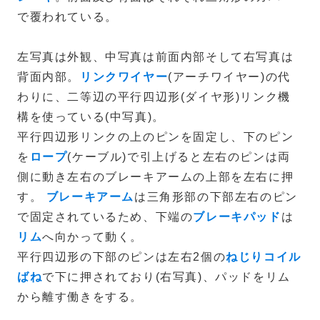
で覆われている。
左写真は外観、中写真は前面内部そして右写真は
背面内部。
リンクワイヤー
(アーチワイヤー)の代
わりに、二等辺の平行四辺形(ダイヤ形)リンク機
構を使っている(中写真)。
平行四辺形リンクの上のピンを固定し、下のピン
を
ロープ
(ケーブル)で引上げると左右のピンは両
側に動き左右のブレーキアームの上部を左右に押
す。
ブレーキアーム
は三角形部の下部左右のピン
で固定されているため、下端の
ブレーキパッド
は
リム
へ向かって動く。
平行四辺形の下部のピンは左右2個の
ねじりコイル
ばね
で下に押されており(右写真)、パッドをリム
から離す働きをする。