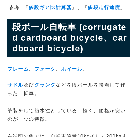
参考
「
多段ギア比計算器
」、「
多段走行速度
」
段ボール自転車 (corrugate
d cardboard bicycle、car
dboard bicycle)
フレーム
、
フォーク
、
ホイール
、
サドル
及び
クランク
などを段ボールを接着して作
った自転車。
塗装をして防水性としている。軽く、価格が安い
のが一つの特徴。
右端図の例では、自転車質量10kgそして200kgま