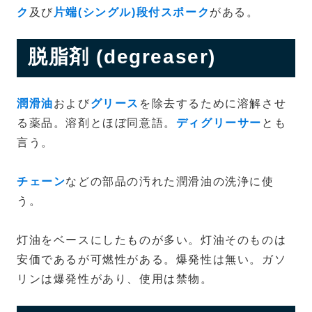
ク
及び
片端(シングル)段付スポーク
がある。
脱脂剤 (degreaser)
潤滑油
および
グリース
を除去するために溶解させ
る薬品。溶剤とほぼ同意語。
ディグリーサー
とも
言う。
チェーン
などの部品の汚れた潤滑油の洗浄に使
う。
灯油をベースにしたものが多い。灯油そのものは
安価であるが可燃性がある。爆発性は無い。ガソ
リンは爆発性があり、使用は禁物。