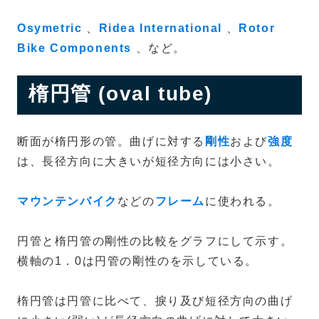
Osymetric
、
Ridea International
、
Rotor
Bike Components
、など。
楕円管 (oval tube)
断面が楕円形の管。曲げに対する
剛性
および
強度
は、長径方向に大きいが短径方向には小さい。
マウンテンバイク
などの
フレーム
に使われる。
円管と楕円管の剛性の比較をグラフにして示す。
横軸の1．0は円管の剛性のを示している。
楕円管は円管に比べて、捩り及び短径方向の曲げ