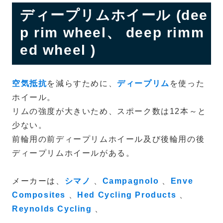
ディープリムホイール (dee
p rim wheel、 deep rimm
ed wheel )
空気抵抗
を減らすために、
ディープリム
を使った
ホイール。
リムの強度が大きいため、スポーク数は12本～と
少ない。
前輪用の前ディープリムホイール及び後輪用の後
ディープリムホイールがある。
メーカーは、
シマノ
、
Campagnolo
、
Enve
Composites
、
Hed Cycling Products
、
Reynolds Cycling
、