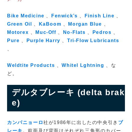
Bike Medicine
、
Fenwick’s
、
Finish Line
、
Green Oil
、
KaBoom
、
Morgan Blue
、
Motorex
、
Muc-Off
、
No-Flats
、
Pedros
、
Pure
、
Purple Harry
、
Tri-Flow Lubricants
、
Weldtite Products
、
Whitel Lghtning
、な
ど。
デルタブレーキ (delta brak
e)
カンパニョーロ
社が1986年に出したの中央引き
ブ
レーキ
。前面及び背面はそれぞれ三角形のカバー