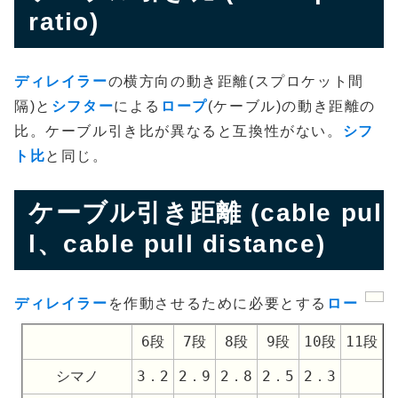
ratio)
ディレイラー
の横方向の動き距離(スプロケット間
隔)と
シフター
による
ロープ
(ケーブル)の動き距離の
比。ケーブル引き比が異なると互換性がない。
シフ
ト比
と同じ。
ケーブル引き距離 (cable pul
l、cable pull distance)
ディレイラー
を作動させるために必要とする
ロー
6段
7段
8段
9段
10段
11段
シマノ
3．2
2．9
2．8
2．5
2．3