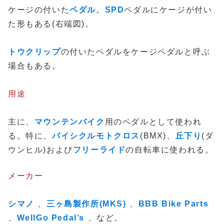
ケージの付いた
ペダル
。
SPD
ペダルにケージが付い
た形もある(右端図)。
トウクリップ
の付いたペダルをケージペダルと呼ぶ
場合もある。
用途
主に、
マウンテンバイク
用のペダルとして使われ
る。特に、
バイシクルモトクロス
(BMX)、
丘下り
(ダ
ウンヒル)および
フリーライド
の自転車に使われる。
メーカー
シマノ
、
三ヶ島製作所(MKS)
、
BBB Bike Parts
、
WellGo Pedal’s
、など。