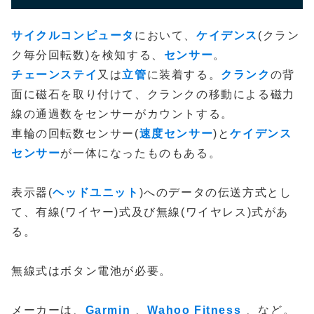
サイクルコンピュータ
において、
ケイデンス
(クラン
ク毎分回転数)を検知する、
センサー
。
チェーンステイ
又は
立管
に装着する。
クランク
の背
面に磁石を取り付けて、クランクの移動による磁力
線の通過数をセンサーがカウントする。
車輪の回転数センサー(
速度センサー
)と
ケイデンス
センサー
が一体になったものもある。
表示器(
ヘッドユニット
)へのデータの伝送方式とし
て、有線(ワイヤー)式及び無線(ワイヤレス)式があ
る。
無線式はボタン電池が必要。
メーカーは、
Garmin
、
Wahoo Fitness
、など。