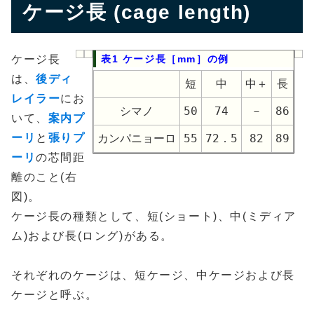
ケージ長 (cage length)
ケージ長
表1 ケージ長［mm］の例
は、
後ディ
短
中
中＋
長
レイラー
にお
シマノ
50
74
－
86
いて、
案内プ
ーリ
と
張りプ
カンパニョーロ
55
72．5
82
89
ーリ
の芯間距
離のこと(右
図)。
ケージ長の種類として、短(ショート)、中(ミディア
ム)および長(ロング)がある。
それぞれのケージは、短ケージ、中ケージおよび長
ケージと呼ぶ。