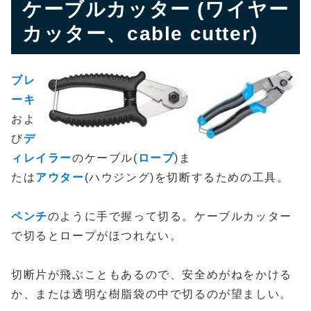
ケーブルカッター (ワイヤー
カッター、cable cutter)
ブレ
ーキ
およ
び
デ
ィレイラー
のケーブル(
ロープ
)ま
たは
アウター
(ハウジング)を切断するための工具。
ペンチ
のように手で握って切る。ケーブルカッター
で切るとロープがほつれない。
切断片が飛ぶこともあるので、安全めがねをかける
か、または透明な樹脂袋の中で切るのが望ましい。