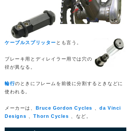
ケーブルスプリッター
とも言う。
ブレーキ用とディレイラー用では穴の
径が異なる。
輪行
のときにフレームを前後に分割するときなどに
使われる。
メーカーは、
Bruce Gordon Cycles
、
da Vinci
Designs
、
Thorn Cycles
、など。