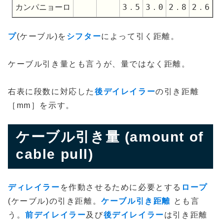
カンパニョーロ
3．5
3．0
2．8
2．6
プ
(ケーブル)を
シフター
によって引く距離。
ケーブル引き量とも言うが、量ではなく距離。
右表に段数に対応した
後デイレイラー
の引き距離
［mm］を示す。
ケーブル引き量 (amount of
cable pull)
ディレイラー
を作動させるために必要とする
ロープ
(ケーブル)の引き距離。
ケーブル引き距離
とも言
う。
前デイレイラー
及び
後デイレイラー
は引き距離