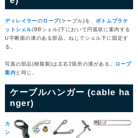
e)
ディレイラー
の
ロープ
(ケーブル)を、
ボトムブラケ
ットシェル
(BBシェル)下において円弧状に案内する
U字断面の溝のある部品。ねじでシェル下に固定す
る。
写真の部品(樹脂製)は左右2箇所の溝がある。
ロープ
案内
と同じ。
ケーブルハンガー (cable ha
nger)
カ
ン