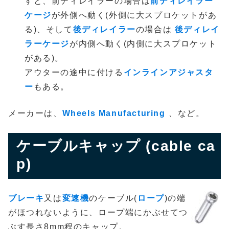
すと、前ディレイラーの場合は
前ディレイラー
ケージ
が外側へ動く(外側に大スプロケットがあ
る)、そして
後ディレイラー
の場合は
後ディレイ
ラーケージ
が内側へ動く(内側に大スプロケット
がある)。
アウターの途中に付ける
インラインアジャスタ
ー
もある。
メーカーは、
Wheels Manufacturing
、など。
ケーブルキャップ (cable ca
p)
ブレーキ
又は
変速機
のケーブル(
ロープ
)の端
がほつれないように、ロープ端にかぶせてつ
ぶす長さ8mm程のキャップ。