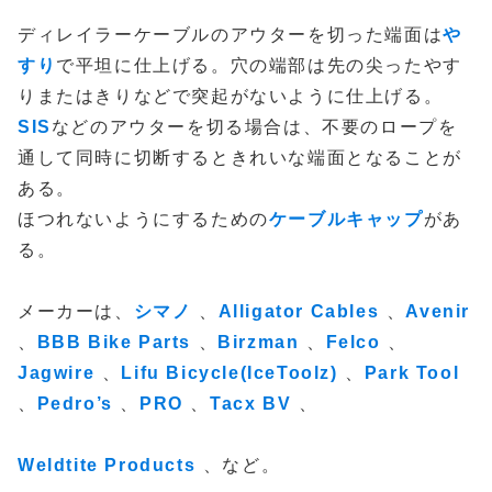
ディレイラーケーブルのアウターを切った端面は
や
すり
で平坦に仕上げる。穴の端部は先の尖ったやす
りまたはきりなどで突起がないように仕上げる。
SIS
などのアウターを切る場合は、不要のロープを
通して同時に切断するときれいな端面となることが
ある。
ほつれないようにするための
ケーブルキャップ
があ
る。
メーカーは、
シマノ
、
Alligator Cables
、
Avenir
、
BBB Bike Parts
、
Birzman
、
Felco
、
Jagwire
、
Lifu Bicycle(IceToolz)
、
Park Tool
、
Pedro’s
、
PRO
、
Tacx BV
、
Weldtite Products
、など。