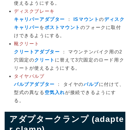
使えるようにする。
ディスクブレーキ
キャリパーアダプター
：
ISマウント
の
ディスク
キャリパー
を
ポストマウント
のフォークに取付
けできるようにする。
靴クリート
クリートアダプター
： マウンテンバイク用の2
穴固定の
クリート
に替えて3穴固定のロード用ク
リートが使えるようにする。
タイヤバルブ
バルブアダプター
： タイヤの
バルブ
に付けて、
型式の異なる
空気入れ
が接続できるようにす
る。
アダプタークランプ (adapte
r clamp)