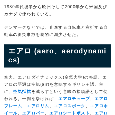
1980年代後半から欧州そして2000年から米国及び
カナダで使われている。
デンマークなどでは、直進する自転車と右折する自
動車の衝突事故を劇的に減少させた。
エアロ (aero、aerodynami
cs)
空力。エアロダイナミックス(空気力学)の略語。エ
アロの語源は空気(air)を意味するギリシャ語。主
に、
空気抵抗
を減らすという意味の接頭語として使
われる。一例を挙げれば、
エアロチューブ
、
エアロ
フレーム
、
エアロリム
、
エアロスポーク
、
エアロホ
イール
、
エアロバー
、
エアロシートポスト
、
エアロ