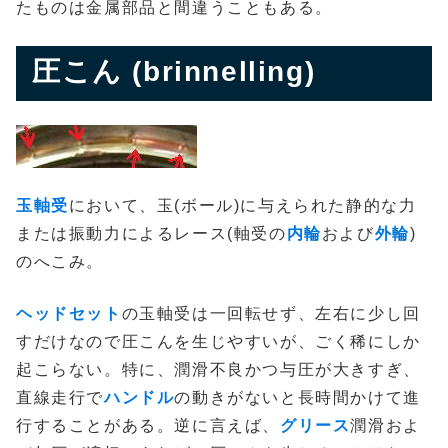
たものは金属部品と間違うこともある。
圧こん (brinnelling)
玉軸受
において、玉(ボール)に与えられた静的な力
または振動力によるレース(軸受の
内輪
および
外輪
)
のへこみ。
ヘッドセット
の玉軸受は一回転せず、左右に少し回
すだけなので圧こんを生じやすいが、ごく稀にしか
起こらない。特に、潤滑不良かつ与圧が大きすぎ、
直線走行で
ハンドル
の動きがないと長時間かけて進
行することがある。逆に言えば、
グリース
潤滑およ