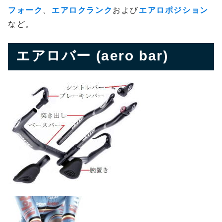
フォーク
、
エアロクランク
および
エアロポジション
など。
エアロバー (aero bar)