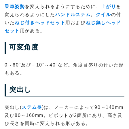
乗車姿勢
を変えられるようにするために、
上がり
を
変えられるようにした
ハンドルステム
。
クイル
の付
いた
ねじ付きヘッドセット
用および
ねじ無しヘッド
セット
用がある。
可変角度
0～60°及び－10°～40°など。角度目盛りの付いた形
もある。
突出し
突出し(
ステム長
)は、メーカーによって90～140mm
及び80～160mm。ピボットが2箇所にあり、高さ及
び長さを同時に変えられる形がある。