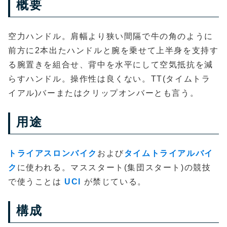
概要
空力ハンドル。肩幅より狭い間隔で牛の角のように
前方に2本出たハンドルと腕を乗せて上半身を支持す
る腕置きを組合せ、背中を水平にして空気抵抗を減
らすハンドル。操作性は良くない。TT(タイムトラ
イアル)バーまたはクリップオンバーとも言う。
用途
トライアスロンバイク
および
タイムトライアルバイ
ク
に使われる。マススタート(集団スタート)の競技
で使うことは
UCI
が禁じている。
構成