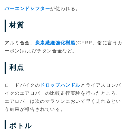
バーエンドシフター
が使われる。
材質
アルミ合金、
炭素繊維強化樹脂
(CFRP、俗に言うカ
ーボン)およびチタン合金など。
利点
ロードバイクの
ドロップハンドル
とライアスロンバ
イクのエアロバーの比較走行実験を行ったところ、
エアロバーは次のマラソンにおいて早く走れるとい
う結果が報告されている。
ボトル