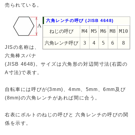
売られている。
六角レンチの呼び (JISB 4648)
ねじの呼び
M4
M5
M6
M8
M10
六角レンチ呼び
3
4
5
6
8
JISの名称は、
六角棒スパナ
(JISB 4648)。サイズは六角形の対辺間寸法(右図の
A寸法)で表す。
自転車には呼びが(3mm)、4mm、5mm、6mm及び
(8mm)の六角レンチがあれば間に合う。
右表にボルトのねじの呼びと 六角レンチの呼びの関
係を示す。