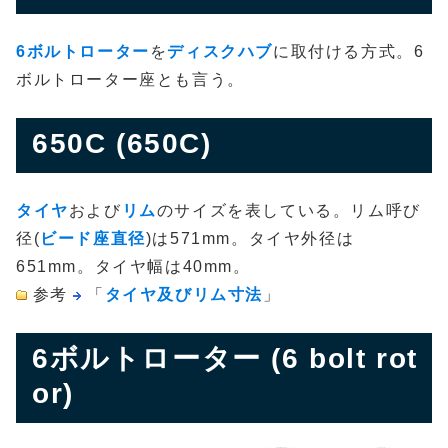
6ボルトローター
を
ディスクハブ
に取付ける方式。6
ボルトローター座とも言う。
650C (650C)
タイヤ
および
リム
のサイズを表している。リム呼び
径(
ビード座直径
)は571mm。タイヤ外径は
651mm。タイヤ幅は40mm。
参考
「
タイヤ及びリム寸法
」
6ボルトローター (6 bolt rot
or)