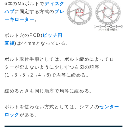
6本のM5ボルトで
ディスク
ハブ
に固定する方式の
ブレ
ーキローター
。
ボルト穴のPCD(
ピッチ円
直径
)は44mmとなっている。
ボルト取付手順としては、ボルト締めによってロー
ターが歪まないように少しずつ右図の順序
(1→3→5→2→4→6)で均等に締める。
緩めるときも同じ順序で均等に緩める。
ボルトを使わない方式としては、シマノの
センター
ロック
がある。