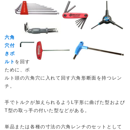
六角
穴付
きボ
ルト
を回す
ために、ボ
ルト頭の六角穴に入れて回す六角形断面を持つレン
チ。
手でトルクが加えられるようL字形に曲げた型および
T型の取っ手の付いた型などがある。
単品または各種の寸法の六角レンチのセットとして