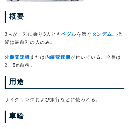
概要
3人が一列に乗り3人とも
ペダル
を漕ぐ
タンデム
。操
縦は最前列の人のみ。
外装変速機
または
内装変速機
が付いている。全長は
2．5m前後。
用途
サイクリングおよび旅行などに使われる。
車輪