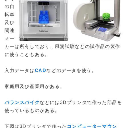
の自
転車
及び
関連
メー
カーは所有しており、風洞試験などの試作品の製作
に使うこともある。
入力データは
CAD
などのデータを使う。
家庭用及び産業用がある。
バランスバイク
などには3Dプリンタで作った部品を
使っているものがある。
下図は3Dプリンタで作った
コンピューターマウン