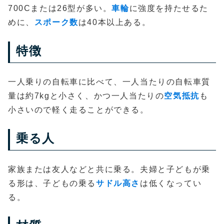
700Cまたは26型が多い。
車輪
に強度を持たせるた
めに、
スポーク数
は40本以上ある。
特徴
一人乗りの自転車に比べて、一人当たりの自転車質
量は約7kgと小さく、かつ一人当たりの
空気抵抗
も
小さいので軽く走ることができる。
乗る人
家族または友人などと共に乗る。夫婦と子どもが乗
る形は、子どもの乗る
サドル高さ
は低くなってい
る。