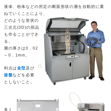
液体、粉体などの所定の断面形状の層を自動的に重
ねていくことにより、
どのような形状の
三次元(3D)の部品
も作ることができ
る。
層の厚さは0．02
～0．1mm。
利点は
金型
及び
旋盤
などを必要
としないこと。
多く