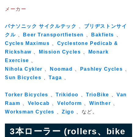
メーカー
パナソニック サイクルテック
、
ブリヂストンサイ
クル
、
Beer Transportfietsen
、
Bakfiets
、
Cycles Maximus
、
Cyclestone Pedicab &
Rickshaw
、
Mission Cycles
、
Monark
Exercise
、
Nihola Cykler
、
Noomad
、
Pashley Cycles
、
Sun Bicycles
、
Taga
、
Torker Bicycles
、
Trikidoo
、
TrioBike
、
Van
Raam
、
Velocab
、
Veloform
、
Winther
、
Worksman Cycles
、
Zigo
、など。
3本ローラー (rollers、bike