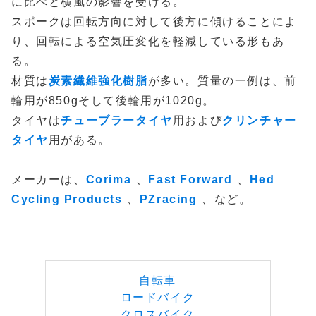
に比べと横風の影響を受ける。
スポークは回転方向に対して後方に傾けることによ
り、回転による空気圧変化を軽減している形もあ
る。
材質は
炭素繊維強化樹脂
が多い。質量の一例は、前
輪用が850gそして後輪用が1020g。
タイヤは
チューブラータイヤ
用および
クリンチャー
タイヤ
用がある。
メーカーは、
Corima
、
Fast Forward
、
Hed
Cycling Products
、
PZracing
、など。
自転車
ロードバイク
クロスバイク