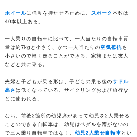
ホイール
に強度を持たせるために、
スポーク
本数は
40本以上ある。
一人乗りの自転車に比べて、一人当たりの自転車質
量は約7kgと小さく、かつ一人当たりの
空気抵抗
も
小さいので軽く走ることができる。家族または友人
などと共に乗る。
夫婦と子どもが乗る形は、子どもの乗る後の
サドル
高さ
は低くなっている。サイクリングおよび旅行な
どに使われる。
なお、前後2箇所の幼児席があって幼児を2人乗せる
ことのできる自転車は、幼児はペダルを漕がないの
で三人乗り自転車ではなく、
幼児2人乗せ自転車
とい