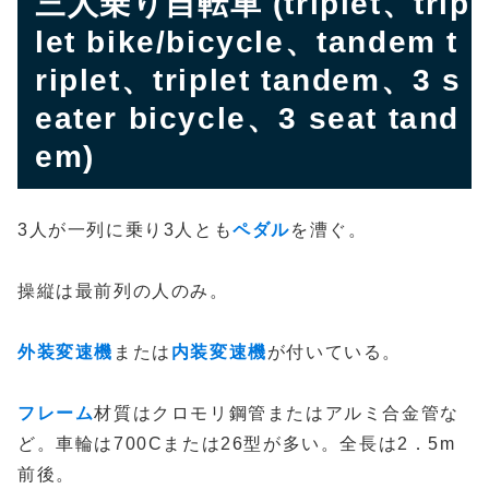
三人乗り自転車 (triplet、trip
let bike/bicycle、tandem t
riplet、triplet tandem、3 s
eater bicycle、3 seat tand
em)
3人が一列に乗り3人とも
ペダル
を漕ぐ。
操縦は最前列の人のみ。
外装変速機
または
内装変速機
が付いている。
フレーム
材質はクロモリ鋼管またはアルミ合金管な
ど。車輪は700Cまたは26型が多い。全長は2．5m
前後。