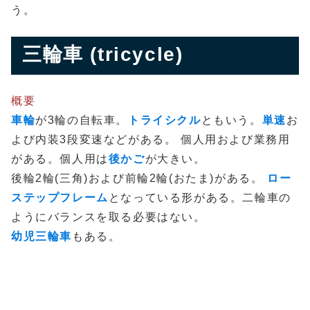
う。
三輪車 (tricycle)
概要
車輪
が3輪の自転車。
トライシクル
ともいう。
単速
お
よび内装3段変速などがある。 個人用および業務用
がある。個人用は
後かご
が大きい。
後輪2輪(三角)および前輪2輪(おたま)がある。
ロー
ステップフレーム
となっている形がある。二輪車の
ようにバランスを取る必要はない。
幼児三輪車
もある。