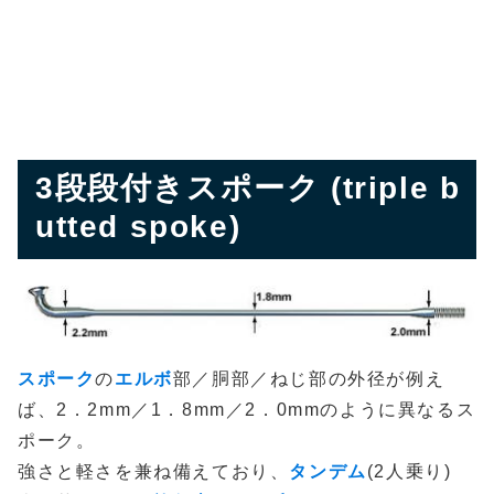
3段段付きスポーク (triple b
utted spoke)
スポーク
の
エルボ
部／胴部／ねじ部の外径が例え
ば、2．2mm／1．8mm／2．0mmのように異なるス
ポーク。
強さと軽さを兼ね備えており、
タンデム
(2人乗り)