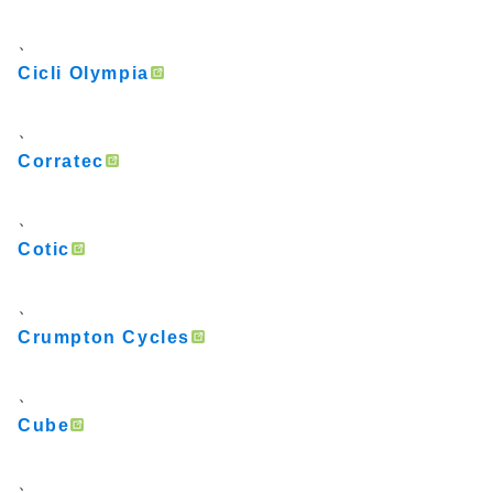
、
Cicli Olympia
、
Corratec
、
Cotic
、
Crumpton Cycles
、
Cube
、