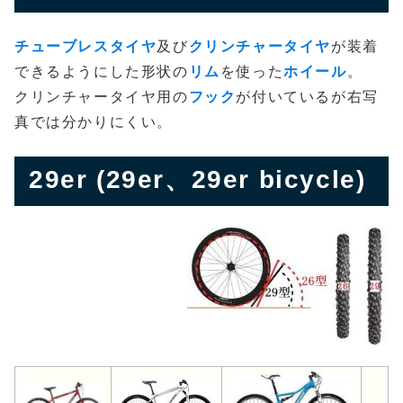
チューブレスタイヤ
及び
クリンチャータイヤ
が装着
できるようにした形状の
リム
を使った
ホイール
。
クリンチャータイヤ用の
フック
が付いているが右写
真では分かりにくい。
29er (29er、29er bicycle)