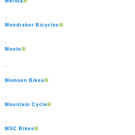
Merida
、
Mondraker Bicycles
、
Moots
、
Momsen Bikes
、
Mountain Cycle
、
MSC Bikes