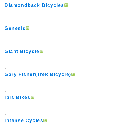
Diamondback Bicycles
、
Genesis
、
Giant Bicycle
、
Gary Fisher(Trek Bicycle)
、
Ibis Bikes
、
Intense Cycles