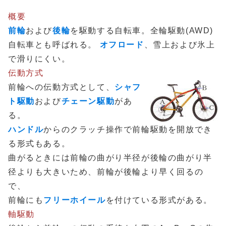
概要
前輪
および
後輪
を駆動する自転車。全輪駆動(AWD)
自転車とも呼ばれる。
オフロード
、雪上および氷上
で滑りにくい。
伝動方式
前輪への伝動方式として、
シャフ
ト駆動
および
チェーン駆動
があ
る。
ハンドル
からのクラッチ操作で前輪駆動を開放でき
る形式もある。
曲がるときには前輪の曲がり半径が後輪の曲がり半
径よりも大きいため、前輪が後輪より早く回るの
で、
前輪にも
フリーホイール
を付けている形式がある。
軸駆動