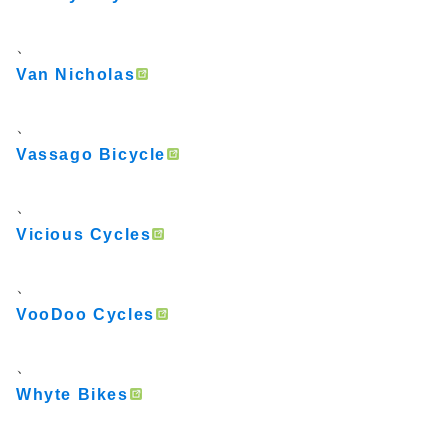
、
Van Nicholas
、
Vassago Bicycle
、
Vicious Cycles
、
VooDoo Cycles
、
Whyte Bikes
、