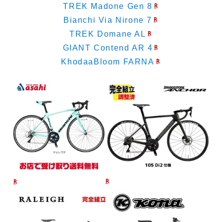
TREK Madone Gen 8
Bianchi Via Nirone 7
TREK Domane AL
GIANT Contend AR 4
KhodaaBloom FARNA