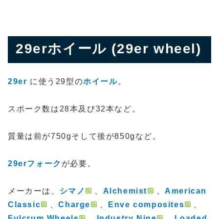
29erホイール (29er wheel)
29er
に使う29型の
ホイール
。
スポーク数は28本及び32本など。
質量は前が750gそして後が850gなど。
29erフォーク
が必要。
メーカーは、
シマノ
、
Alchemist
、
American
Classic
、
Charge
、
Enve composites
、
Fulcrum Wheels
、
Industry Nine
、
Loaded