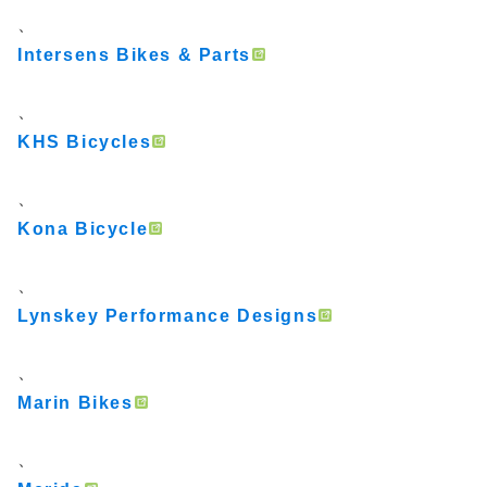
、
Intersens Bikes & Parts
、
KHS Bicycles
、
Kona Bicycle
、
Lynskey Performance Designs
、
Marin Bikes
、