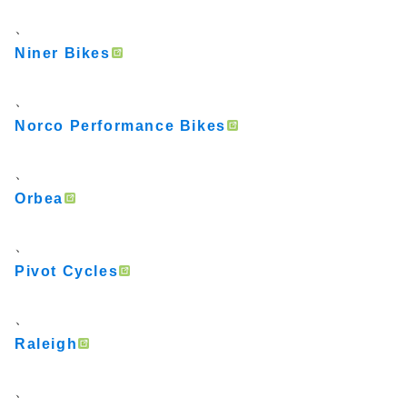
、
Niner Bikes
、
Norco Performance Bikes
、
Orbea
、
Pivot Cycles
、
Raleigh
、