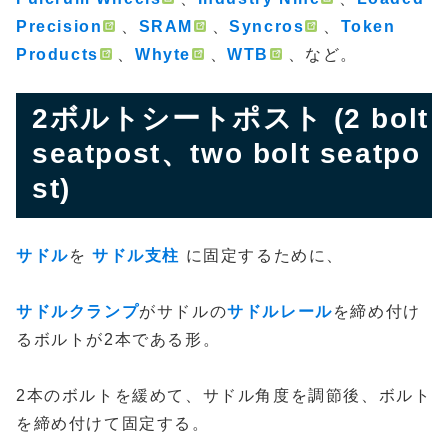
Precision
、
SRAM
、
Syncros
、
Token
Products
、
Whyte
、
WTB
、など。
2ボルトシートポスト (2 bolt
seatpost、two bolt seatpo
st)
サドル
を
サドル支柱
に固定するために、
サドルクランプ
がサドルの
サドルレール
を締め付け
るボルトが2本である形。
2本のボルトを緩めて、サドル角度を調節後、ボルト
を締め付けて固定する。