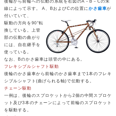
後輪から前輪への伝動の系統を右図のA－B－Cの朱
線によって示す。 A、BおよびCの位置に
かさ歯車
が
付いていて、
駆動の方向を90°転
換している。上管
部の伝動の曲がり
には、自在継手を
使っている。
なお、Bのかさ歯車は頭管の中にある。
フレキシブルシャフト駆動
後輪のかさ歯車から前輪のかさ歯車まで1本のフレキ
シブルシャフト(曲げられる軸)で伝動する。
チェーン駆動
一例は、後輪のスプロケットから2個の中間スプロケ
ット及び3本のチェーンによって前輪のスプロケット
を駆動する。