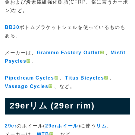
金および炭素繊維強化樹脂(CFRP、俗に言うカーボ
ン)など。
BB30
ボトムブラケットシェルを使っているものも
ある。
メーカーは、
Grammo Factory Outlet
、
Misfit
Psycles
、
Pipedream Cycles
、
Titus Bicycles
、
Vassago Cycles
、など。
29erリム (29er rim)
29er
のホイール(
29erホイール
)に使う
リム
。
メーカーは、
WTB
、など。