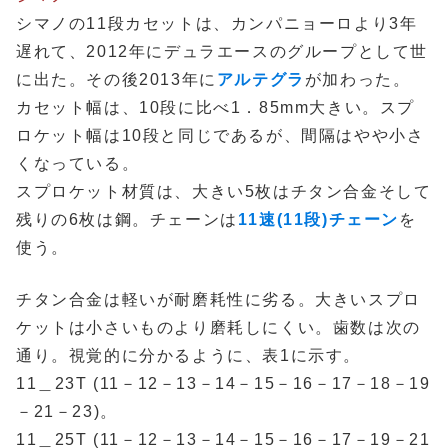
シマノの11段カセットは、カンパニョーロより3年
遅れて、2012年にデュラエースのグループとして世
に出た。その後2013年に
アルテグラ
が加わった。
カセット幅は、10段に比べ1．85mm大きい。スプ
ロケット幅は10段と同じであるが、間隔はやや小さ
くなっている。
スプロケット材質は、大きい5枚はチタン合金そして
残りの6枚は鋼。チェーンは
11速(11段)チェーン
を
使う。
チタン合金は軽いが耐磨耗性に劣る。大きいスプロ
ケットは小さいものより磨耗しにくい。歯数は次の
通り。視覚的に分かるように、表1に示す。
11＿23T (11－12－13－14－15－16－17－18－19
－21－23)。
11＿25T (11－12－13－14－15－16－17－19－21