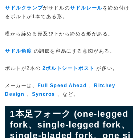
サドルクランプ
がサドルの
サドルレール
を締め付け
るボルトが1本である形。
横から締める形及び下から締める形がある。
サドル角度
の調節を容易にする意図がある。
ボルトが2本の
2ボルトシートポスト
が多い。
メーカーは、
Full Speed Ahead
、
Ritchey
Design
、
Syncros
、など。
1本足フォーク (one-legged
fork、single-legged fork、
single-bladed fork、one si