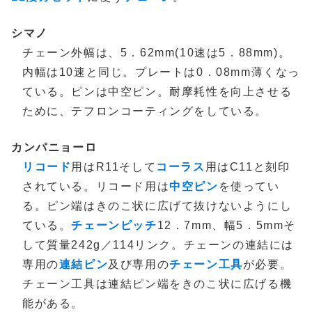
シマノ
チェーン外幅は、5．62mm(10速は5．88mm)。
内幅は10速と同じ。プレートは0．08mm薄くなっ
ている。ピンは中空ピン。耐摩耗性を向上させる
ために、テフロンコーティングをしている。
カンパニョーロ
リコード
用はR11そして
コーラス
用はC11と刻印
されている。リコード用は
中空ピン
を使ってい
る。ピン端はきのこ状に広げて抜けないようにし
ている。
チェーンピッチ
12．7mm、幅5．5mmそ
して質量242g／114リンク。チェーンの連結には
専用の
連結ピン
及び専用の
チェーン工具
が必要。
チェーン工具は連結ピン端をきのこ状に広げる機
能がある。