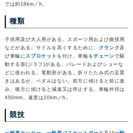
では約18km／h。
種類
子供用及び大人用がある。スポーツ用および曲技用
などがある。サドルを高くするために、
クランク
及
び車輪に
スプロケット
を付け、車輪を
チェーン
で駆
動する形(ジラフ)がある。パレードおよびショーな
どに使われる。電動形がある。折りたたみ式の足置
きはあるが、ペダルはない。前方に傾けると前に進
み、後方に傾けると減速又は停止する。車輪外径は
450mm。速度は20km／h。
競技
一輪車ホッケー
、
一輪車バスケットボール
及び
一輪