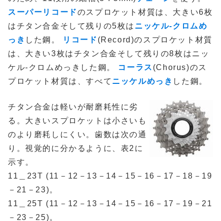
スーパーリコード
のスプロケット材質は、大きい6枚
はチタン合金そして残りの5枚は
ニッケル-クロムめ
っき
した鋼。
リコード
(Record)のスプロケット材質
は、大きい3枚はチタン合金そして残りの8枚はニッ
ケル-クロムめっきした鋼。
コーラス
(Chorus)のス
プロケット材質は、すべて
ニッケルめっき
した鋼。
チタン合金は軽いが耐磨耗性に劣
る。大きいスプロケットは小さいも
のより磨耗しにくい。歯数は次の通
り。視覚的に分かるように、表2に
示す。
11＿23T (11－12－13－14－15－16－17－18－19
－21－23)。
11＿25T (11－12－13－14－15－16－17－19－21
－23－25)。