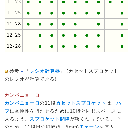
11-23
●
●
●
●
●
●
●
●
●
11-25
●
●
●
●
●
●
●
●
11-28
●
●
●
●
●
●
●
12-25
●
●
●
●
●
●
●
12-28
●
●
●
●
●
●
●
参考
「
レシオ計算器
」 (カセットスプロケット
のレシオが計算できる)
カンパニョーロ
カンパニョーロ
の11段
カセットスプロケット
は、
ハ
ブ
に互換性を持たせるために10段と同じスペースに
入るよう、
スプロケット間隔
が狭くなっている。 そ
のため、11段用の細幅(5．5mm)
チェーン
を使う。