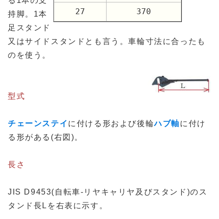
る1本の支
27
370
持脚。1本
足スタンド
又はサイドスタンドとも言う。車輪寸法に合ったも
のを使う。
型式
チェーンステイ
に付ける形および後輪
ハブ軸
に付け
る形がある(右図)。
長さ
JIS D9453(自転車-リヤキャリヤ及びスタンド)のス
タンド長Lを右表に示す。