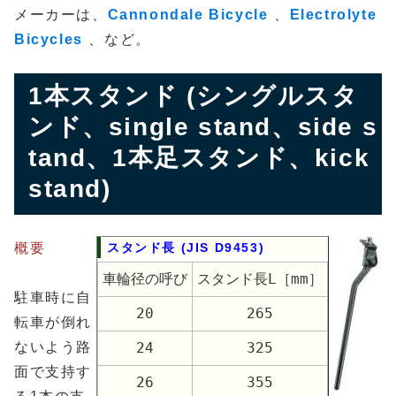
メーカーは、
Cannondale Bicycle
、
Electrolyte
Bicycles
、など。
1本スタンド (シングルスタ
ンド、single stand、side s
tand、1本足スタンド、kick
stand)
概要
スタンド長 (JIS D9453)
車輪径の呼び
スタンド長L［mm］
駐車時に自
20
265
転車が倒れ
ないよう路
24
325
面で支持す
26
355